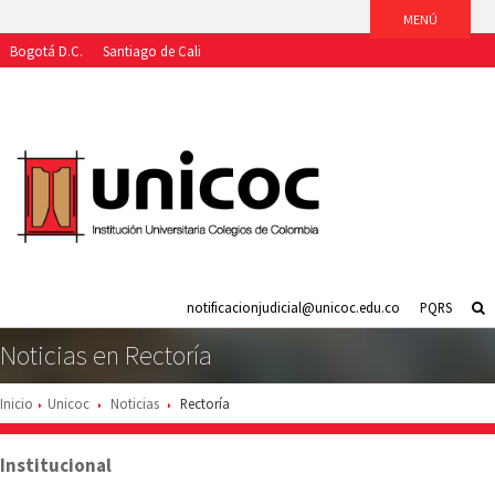
Bogotá D.C.
Santiago de Cali
Aspirantes
Estudiantes
Egresados
Docentes
Funcionarios
notificacionjudicial@unicoc.edu.co
PQRS
Noticias en Rectoría
Inicio
Unicoc
Noticias
Rectoría
Institucional