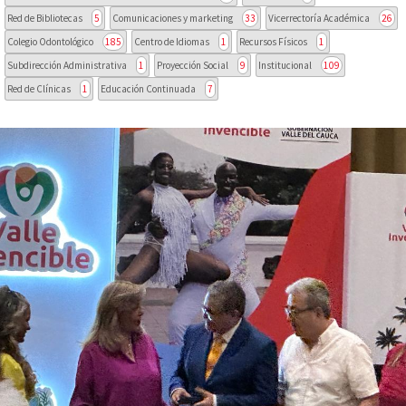
Red de Bibliotecas
5
Comunicaciones y marketing
33
Vicerrectoría Académica
26
Colegio Odontológico
185
Centro de Idiomas
1
Recursos Físicos
1
Subdirección Administrativa
1
Proyección Social
9
Institucional
109
Red de Clínicas
1
Educación Continuada
7