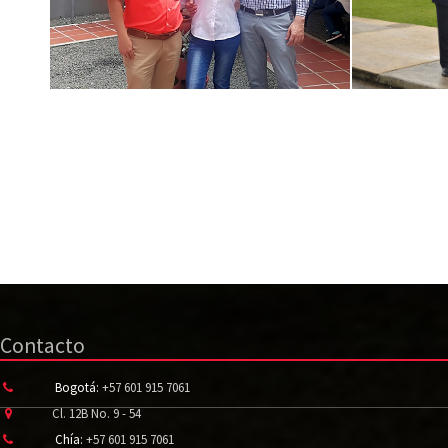
Contacto
Bogotá:
+57 601 915 7061
Cl. 12B No. 9 - 54
Chía:
+57 601 915 7061