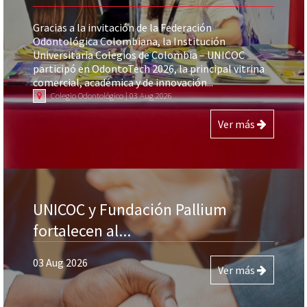
Gracias a la invitación de la Federación
Odontológica Colombiana, la Institución
Universitaria Colegios de Colombia – UNICOC
participó en OdontoTech 2026, la principal vitrina
comercial, académica y de innovación...
Colegio Odontológico | 03 Aug 2026
Ver más
UNICOC y Fundación Pallium
fortalecen al...
03 Aug 2026
Ver más