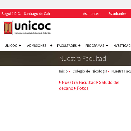
Bogotá D.C.
Santiago de Cali
Aspirantes
Estudiantes
UNICOC
ADMISIONES
FACULTADES
PROGRAMAS
INVESTIGAC
Nuestra Facultad
Inicio
Colegio de Psicología
Nuestra Fac
Nuestra Facultad
Saludo del
decano
Fotos