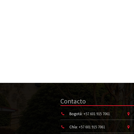
Contacto
Bogotá:
+57 601 915 7061
Chía:
+57 601 915 7061