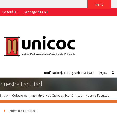
Bogotá D.C.
Santiago de Cali
Aspirantes
Estudiantes
Egresados
Docentes
Funcionarios
notificacionjudicial@unicoc.edu.co
PQRS
Nuestra Facultad
Inicio
Colegio Administrativo y de Ciencias Económicas
Nuestra Facultad
Nuestra Facultad