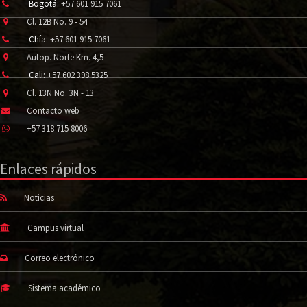
Bogotá:
+57 601 915 7061
Cl. 12B No. 9 - 54
Chía:
+57 601 915 7061
Autop. Norte Km. 4,5
Cali:
+57 602 398 5325
Cl. 13N No. 3N - 13
Contacto web
+57 318 715 8006
Enlaces rápidos
Noticias
Campus virtual
Correo electrónico
Sistema académico