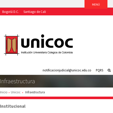
Bogotá D.C.
Santiago de Cali
Aspirantes
Estudiantes
Egresados
Docentes
Funcionarios
notificacionjudicial@unicoc.edu.co
PQRS
Infraestructura
Inicio
Unicoc
Infraestructura
Institucional