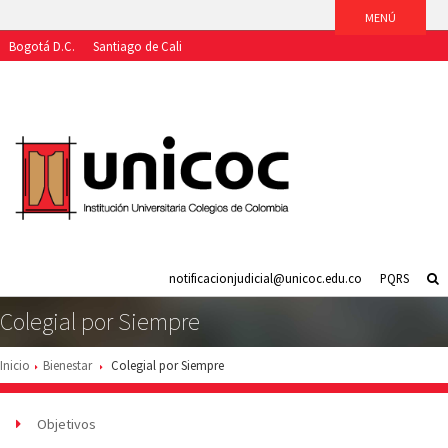
Bogotá D.C.
Santiago de Cali
Aspirantes
Estudiantes
Egresados
Docentes
Funcionarios
notificacionjudicial@unicoc.edu.co
PQRS
Colegial por Siempre
Inicio
Bienestar
Colegial por Siempre
Objetivos