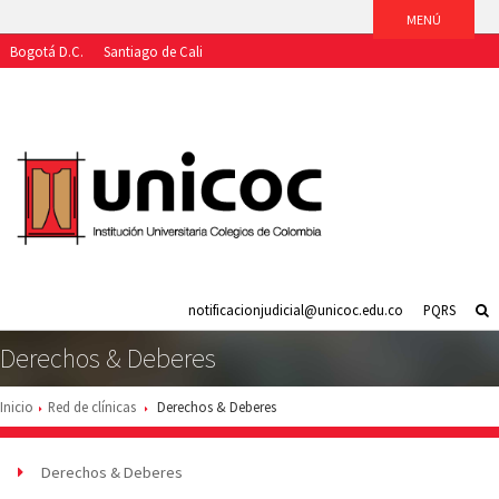
Bogotá D.C.
Santiago de Cali
Aspirantes
Estudiantes
Egresados
Docentes
Funcionarios
notificacionjudicial@unicoc.edu.co
PQRS
Derechos & Deberes
Inicio
Red de clínicas
Derechos & Deberes
Derechos & Deberes