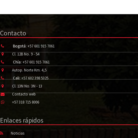
Contacto
Bogotá:
+57 601 915 7061
Cl. 12B No. 9 - 54
Chía:
+57 601 915 7061
Autop. Norte Km. 4,5
Cali:
+57 602 398 5325
Cl. 13N No. 3N - 13
Contacto web
+57 318 715 8006
Enlaces rápidos
Noticias