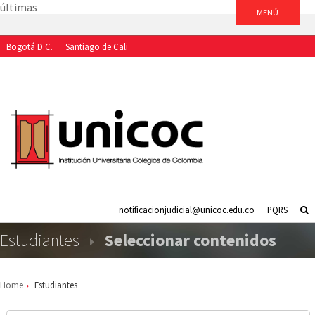
últimas
Bogotá D.C.
Santiago de Cali
Aspirantes
Estudiantes
Egresados
Docentes
Funcionarios
notificacionjudicial@unicoc.edu.co
PQRS
Estudiantes
Seleccionar contenidos
Home
Estudiantes