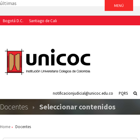
últimas
Bogotá D.C.
Santiago de Cali
Aspirantes
Estudiantes
Egresados
Docentes
Funcionarios
notificacionjudicial@unicoc.edu.co
PQRS
Docentes
Seleccionar contenidos
Home
Docentes