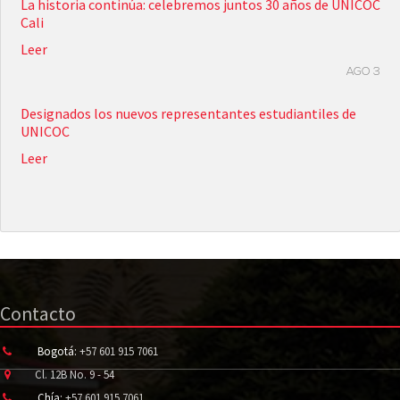
La historia continúa: celebremos juntos 30 años de UNICOC
Cali
Leer
AGO 3
Designados los nuevos representantes estudiantiles de
UNICOC
Leer
Contacto
Bogotá:
+57 601 915 7061
Cl. 12B No. 9 - 54
Chía:
+57 601 915 7061