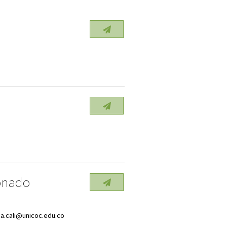
onado
ca.cali@unicoc.edu.co