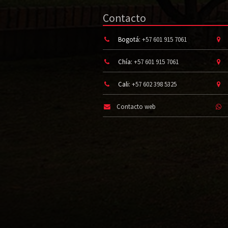
Contacto
Bogotá:
+57 601 915 7061
Chía:
+57 601 915 7061
Cali:
+57 602 398 5325
Contacto web