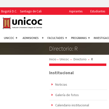
Bogotá D.C.
Santiago de Cali
Aspirantes
Estudiantes
UNICOC
ADMISIONES
FACULTADES
PROGRAMAS
INVESTIGAC
Directorio: R
Inicio
Unicoc
Directorio
R
Institucional
Noticias
Galería de fotos
Calendario institucional