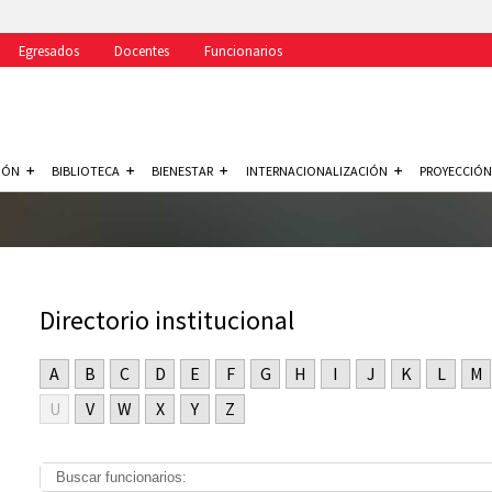
Egresados
Docentes
Funcionarios
IÓN
BIBLIOTECA
BIENESTAR
INTERNACIONALIZACIÓN
PROYECCIÓN
Directorio institucional
A
B
C
D
E
F
G
H
I
J
K
L
M
U
V
W
X
Y
Z