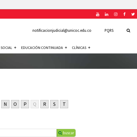
notificacionjudicial@unicoc.edu.co
PQRS
 SOCIAL
EDUCACIÓN CONTINUADA
CLÍNICAS
N
O
P
Q
R
S
T
buscar