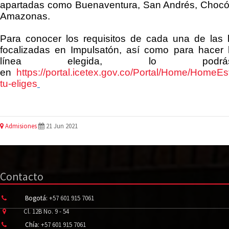
apartadas como
Buenaventura, San Andrés, Chocó,
Amazonas
.
Para conocer los
requisitos de cada una de las l
focalizadas en
Impulsatón
, así como para hacer l
línea elegida, lo podr
en
https://portal.
icetex
.gov.co/Portal/Home/HomeEst
tu-eliges
Admisiones
21 Jun 2021
Contacto
Bogotá:
+57 601 915 7061
Cl. 12B No. 9 - 54
Chía:
+57 601 915 7061