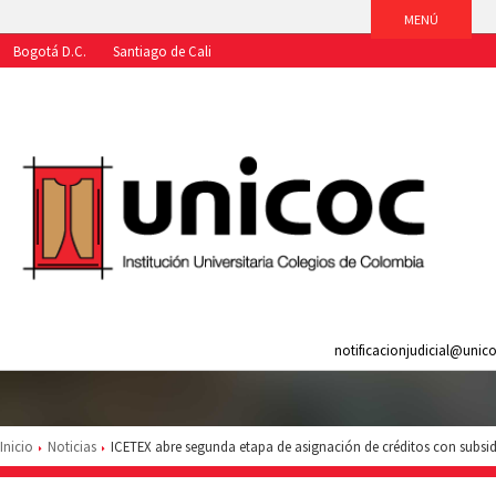
Bogotá D.C.
Santiago de Cali
Aspirantes
Estudiantes
Egresados
Docentes
Funcionarios
notificacionjudicial@unic
Inicio
Noticias
ICETEX abre segunda etapa de asignación de créditos con subsi