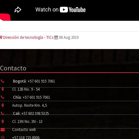
Dirección de tecnología - TICs
08 Aug 2019
Contacto
Bogotá:
+57 601 915 7061
Cl. 12B No. 9 - 54
Chía:
+57 601 915 7061
Autop. Norte Km. 4,5
Cali:
+57 602 398 5325
Cl. 13N No. 3N - 13
Contacto web
+57 318 715 8006