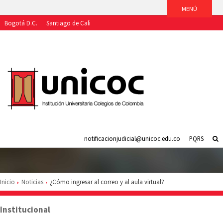
Bogotá D.C.
Santiago de Cali
Aspirantes
Estudiantes
Egresados
Docentes
Funcionarios
notificacionjudicial@unicoc.edu.co
PQRS
Inicio
Noticias
¿Cómo ingresar al correo y al aula virtual?
Institucional