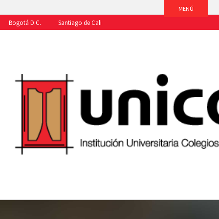
Bogotá D.C.
Santiago de Cali
Aspirantes
Estudiantes
Egresados
Docentes
Funcionario