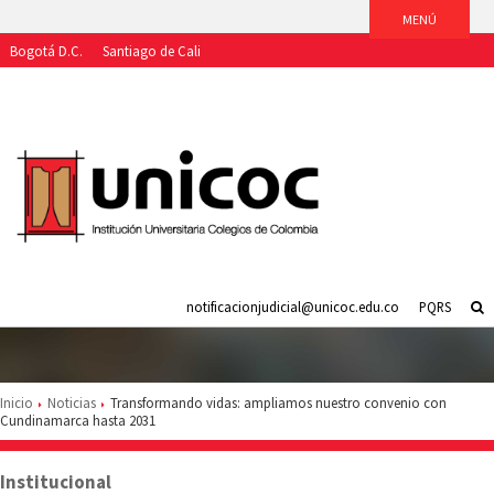
Bogotá D.C.
Santiago de Cali
Aspirantes
Estudiantes
Egresados
Docentes
Funcionarios
notificacionjudicial@unicoc.edu.co
PQRS
Inicio
Noticias
Transformando vidas: ampliamos nuestro convenio con
Cundinamarca hasta 2031
Institucional