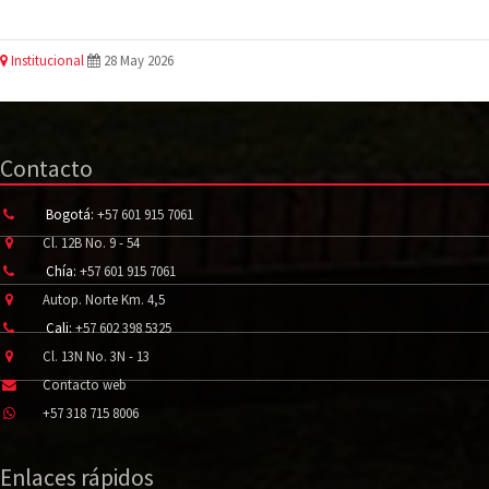
Institucional
28 May 2026
Contacto
Bogotá:
+57 601 915 7061
Cl. 12B No. 9 - 54
Chía:
+57 601 915 7061
Autop. Norte Km. 4,5
Cali:
+57 602 398 5325
Cl. 13N No. 3N - 13
Contacto web
+57 318 715 8006
Enlaces rápidos