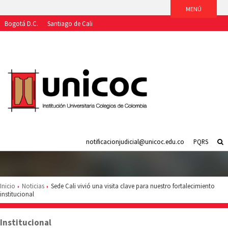
Bogotá D.C.
Santiago de Cali
Aspirantes
Estudiantes
Egresados
Docentes
Funcionarios
notificacionjudicial@unicoc.edu.co
PQRS
Inicio
Noticias
Sede Cali vivió una visita clave para nuestro fortalecimiento
institucional
Institucional