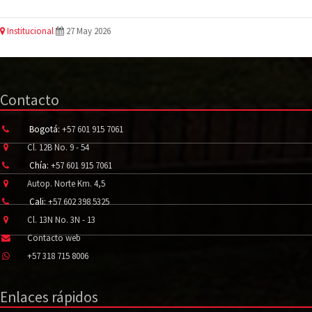
Institucional
27 May 2026
Contacto
Bogotá:
+57 601 915 7061
Cl. 12B No. 9 - 54
Chía:
+57 601 915 7061
Autop. Norte Km. 4,5
Cali:
+57 602 398 5325
Cl. 13N No. 3N - 13
Contacto web
+57 318 715 8006
Enlaces rápidos