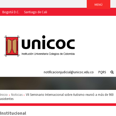
Bogotá D.C.
Santiago de Cali
Aspirantes
Estudiantes
Egresados
Docentes
Funcionarios
notificacionjudicial@unicoc.edu.co
PQRS
Inicio
Noticias
VII Seminario Internacional sobre Autismo reunió a más de 900
asistentes
Institucional