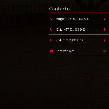
Contacto
Bogotá:
+57 601 915 7061
Chía:
+57 601 915 7061
Cali:
+57 602 398 5325
Contacto web