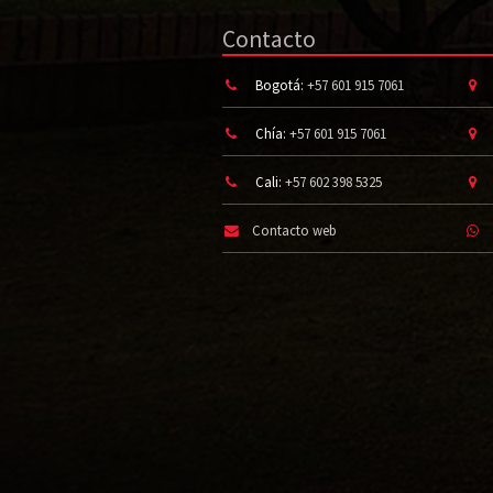
Contacto
Bogotá:
+57 601 915 7061
Chía:
+57 601 915 7061
Cali:
+57 602 398 5325
Contacto web