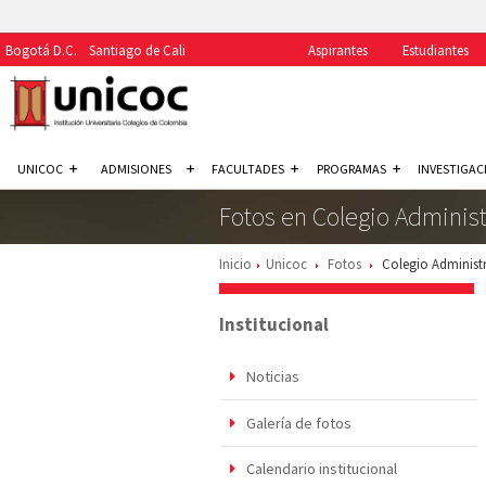
Bogotá D.C.
Santiago de Cali
Aspirantes
Estudiantes
UNICOC
ADMISIONES
FACULTADES
PROGRAMAS
INVESTIGAC
Fotos en Colegio Adminis
Inicio
Unicoc
Fotos
Colegio Administr
Institucional
Noticias
Galería de fotos
Calendario institucional