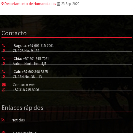
Departamento de Humanidades
23 Sep 2020
Contacto
Bogotá:
+57 601 915 7061
Cl. 12B No. 9 - 54
Chía:
+57 601 915 7061
Autop. Norte Km. 4,5
Cali:
+57 602 398 5325
Cl. 13N No. 3N - 13
Contacto web
+57 318 715 8006
Enlaces rápidos
Noticias