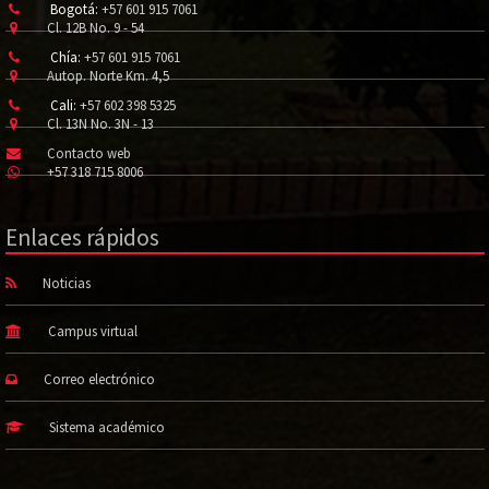
Bogotá:
+57 601 915 7061
Cl. 12B No. 9 - 54
Chía:
+57 601 915 7061
Autop. Norte Km. 4,5
Cali:
+57 602 398 5325
Cl. 13N No. 3N - 13
Contacto web
+57 318 715 8006
Enlaces rápidos
Noticias
Campus virtual
Correo electrónico
Sistema académico