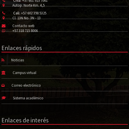
Chía:
+57 601 915 7061
Autop. Norte Km. 4,5
Cali:
+57 602 398 5325
Cl. 13N No. 3N - 13
Contacto web
+57 318 715 8006
Enlaces rápidos
Noticias
Campus virtual
Correo electrónico
Sistema académico
Enlaces de interés