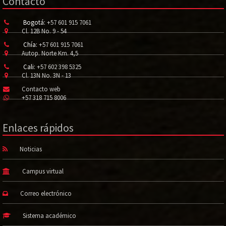
Contacto
Bogotá:
+57 601 915 7061
Cl. 12B No. 9 - 54
Chía:
+57 601 915 7061
Autop. Norte Km. 4,5
Cali:
+57 602 398 5325
Cl. 13N No. 3N - 13
Contacto web
+57 318 715 8006
Enlaces rápidos
Noticias
Campus virtual
Correo electrónico
Sistema académico