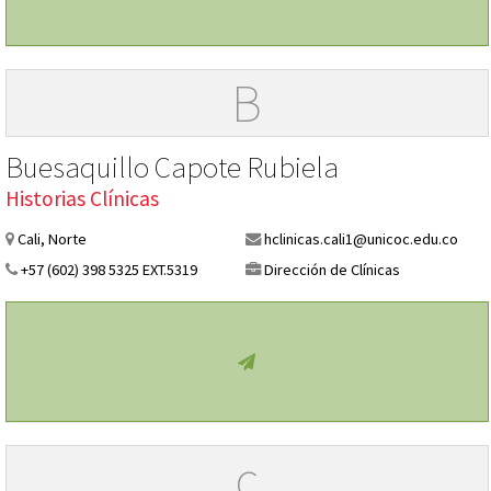
B
Buesaquillo Capote Rubiela
Historias Clínicas
Cali, Norte
hclinicas.cali1@unicoc.edu.co
+57 (602) 398 5325 EXT.5319
Dirección de Clínicas
c