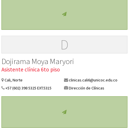
D
Dojirama Moya Maryori
Asistente clínica 6to piso
Cali, Norte
clinicas.cali6@unicoc.edu.co
+57 (602) 398 5325 EXT.5315
Dirección de Clínicas