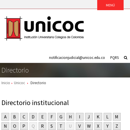
notificacionjudicial@unicoc.edu.co
PQRS
Directorio
Inicio
Unicoc
Directorio
Directorio institucional
A
B
C
D
E
F
G
H
I
J
K
L
M
N
O
P
Q
R
S
T
U
V
W
X
Y
Z