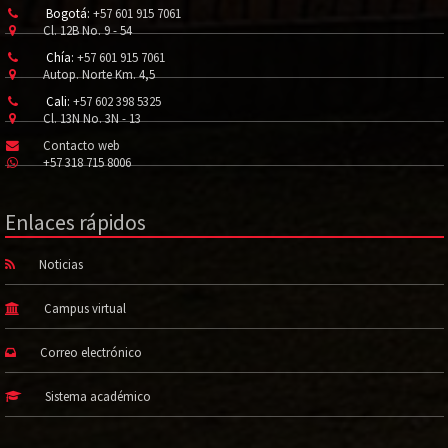
Bogotá:
+57 601 915 7061
Cl. 12B No. 9 - 54
Chía:
+57 601 915 7061
Autop. Norte Km. 4,5
Cali:
+57 602 398 5325
Cl. 13N No. 3N - 13
Contacto web
+57 318 715 8006
Enlaces rápidos
Noticias
Campus virtual
Correo electrónico
Sistema académico