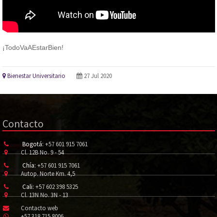
¡TodoVaAEstarBien!
Bienestar Universitario
27 Jul 2020
Contacto
Bogotá:
+57 601 915 7061
Cl. 12B No. 9 - 54
Chía:
+57 601 915 7061
Autop. Norte Km. 4,5
Cali:
+57 602 398 5325
Cl. 13N No. 3N - 13
Contacto web
+57 318 715 8006