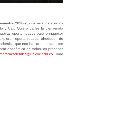
emestre 2020-2
, que arranca con los
tá y Cali. Quiero darles la bienvenida
nuevas oportunidades para enriquecer
xplorar oportunidades alrededor de
académica que no
s
ha caracterizado por
toría académica en todo
s
los procesos
rrectoracademico@unicoc.edu.co
. Todo