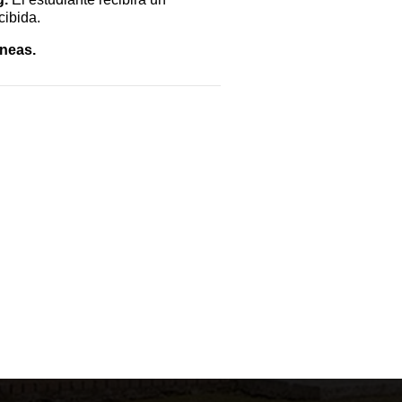
cibida.
áneas.