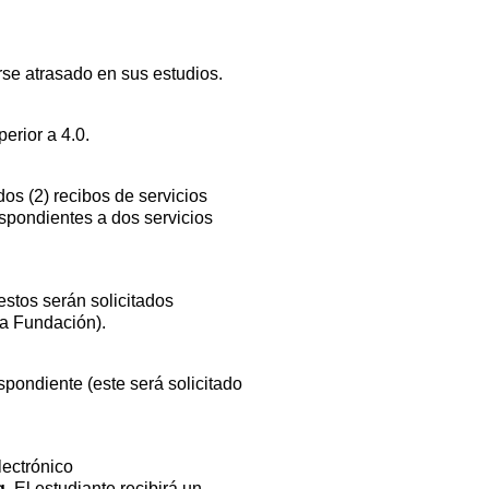
se atrasado en sus estudios.
erior a 4.0.
os (2) recibos de servicios
espondientes a dos servicios
estos serán solicitados
la Fundación).
ondiente (este será solicitado
lectrónico
g.
El estudiante recibirá un