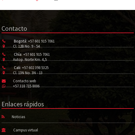
Contacto
Bogotá:
+57 601 915 7061
Cl. 12B No. 9 - 54
Chía:
+57 601 915 7061
Autop. Norte Km. 4,5
Cali:
+57 602 398 5325
Cl. 13N No. 3N - 13
Contacto web
+57 318 715 8006
Enlaces rápidos
Noticias
Campus virtual