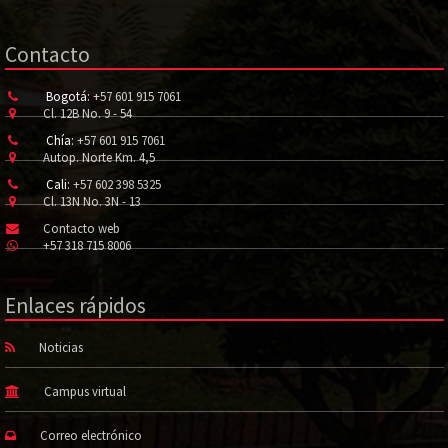
Contacto
Bogotá:
+57 601 915 7061
Cl. 12B No. 9 - 54
Chía:
+57 601 915 7061
Autop. Norte Km. 4,5
Cali:
+57 602 398 5325
Cl. 13N No. 3N - 13
Contacto web
+57 318 715 8006
Enlaces rápidos
Noticias
Campus virtual
Correo electrónico