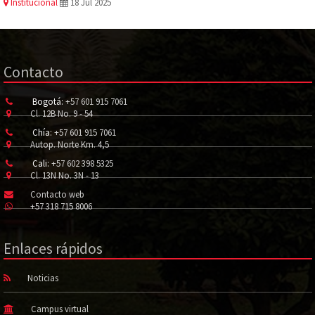
Institucional
18 Jul 2025
Contacto
Bogotá:
+57 601 915 7061
Cl. 12B No. 9 - 54
Chía:
+57 601 915 7061
Autop. Norte Km. 4,5
Cali:
+57 602 398 5325
Cl. 13N No. 3N - 13
Contacto web
+57 318 715 8006
Enlaces rápidos
Noticias
Campus virtual