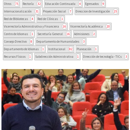
Otros
75
Rectoría
32
Educación Continuada
4
Egresados
9
Internacionalización
31
Proyección Social
7
Direccion de Investigación
25
Red de Bibliotecas
4
Red de Clínicas
1
Vicerrectoría Administrativa y Financiera
16
Vicerrectoría Académica
20
Centro de Idiomas
1
Secretaría General
16
Admisiones
2
Consejo Directivo
8
Departamento de Humanidades
3
Departamento de Idiomas
1
Institucional
82
Planeación
1
Recursos Físicos
1
Subdirección Administrativa
1
Dirección de tecnología - TICs
3