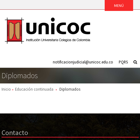
notificacionjudicial@unicoc.edu.co
PQRS
Diplomados
Inicio
Educación continuada
Diplomados
Contacto