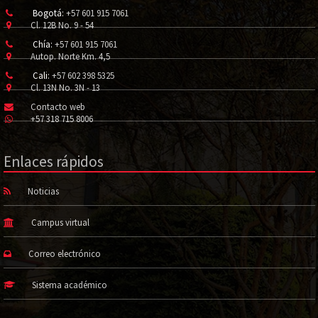
Bogotá:
+57 601 915 7061
Cl. 12B No. 9 - 54
Chía:
+57 601 915 7061
Autop. Norte Km. 4,5
Cali:
+57 602 398 5325
Cl. 13N No. 3N - 13
Contacto web
+57 318 715 8006
Enlaces rápidos
Noticias
Campus virtual
Correo electrónico
Sistema académico