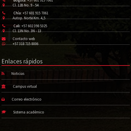
Bogotá:
+57 601 915 7061
Cl. 12B No. 9 - 54
Chía:
+57 601 915 7061
Autop. Norte Km. 4,5
Cali:
+57 602 398 5325
Cl. 13N No. 3N - 13
Contacto web
+57 318 715 8006
Enlaces rápidos
Noticias
Campus virtual
Correo electrónico
Sistema académico