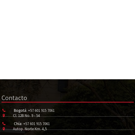
Contacto
Bogotá:
+57 601 915 7061
Cl. 12B No. 9 - 54
Chía:
+57 601 915 7061
Autop. Norte Km. 4,5