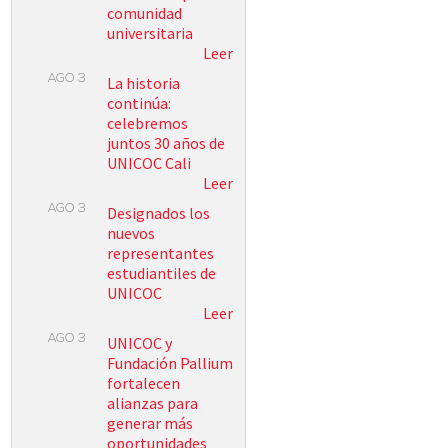
comunidad
universitaria
Leer
AGO 3
La historia
continúa:
celebremos
juntos 30 años de
UNICOC Cali
Leer
AGO 3
Designados los
nuevos
representantes
estudiantiles de
UNICOC
Leer
AGO 3
UNICOC y
Fundación Pallium
fortalecen
alianzas para
generar más
oportunidades