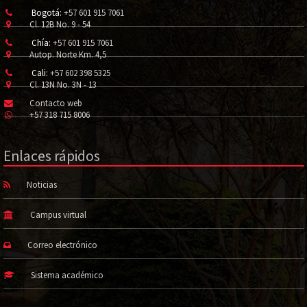
Bogotá:
+57 601 915 7061
Cl. 12B No. 9 - 54
Chía:
+57 601 915 7061
Autop. Norte Km. 4,5
Cali:
+57 602 398 5325
Cl. 13N No. 3N - 13
Contacto web
+57 318 715 8006
Enlaces rápidos
Noticias
Campus virtual
Correo electrónico
Sistema académico