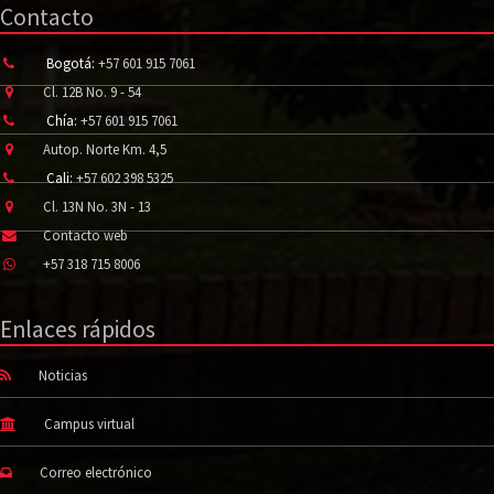
Contacto
Bogotá:
+57 601 915 7061
Cl. 12B No. 9 - 54
Chía:
+57 601 915 7061
Autop. Norte Km. 4,5
Cali:
+57 602 398 5325
Cl. 13N No. 3N - 13
Contacto web
+57 318 715 8006
Enlaces rápidos
Noticias
Campus virtual
Correo electrónico