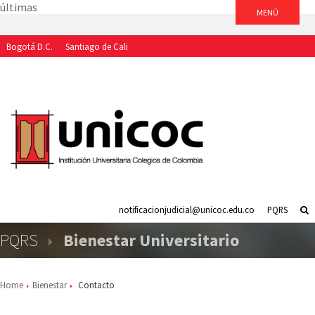
últimas
Bogotá D.C.
Santiago de Cali
Aspirantes
Estudiantes
Egresados
Docentes
Funcionarios
notificacionjudicial@unicoc.edu.co
PQRS
PQRS
Bienestar Universitario
Home
Bienestar
Contacto