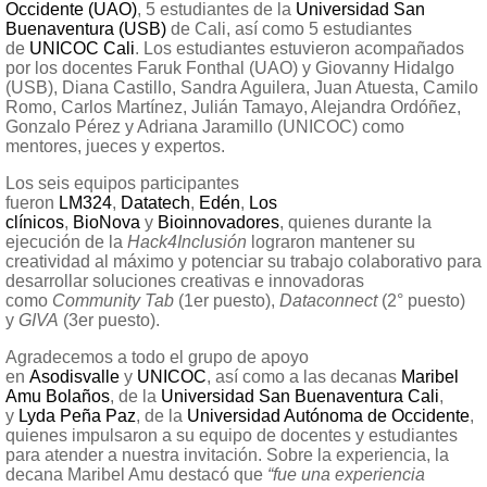
Occidente (UAO)
, 5 estudiantes de la
Universidad San
Buenaventura (USB)
de Cali, así como 5 estudiantes
de
UNICOC Cali
. Los estudiantes estuvieron acompañados
por los docentes Faruk Fonthal (UAO) y Giovanny Hidalgo
(USB), Diana Castillo, Sandra Aguilera, Juan Atuesta, Camilo
Romo, Carlos Martínez, Julián Tamayo, Alejandra Ordóñez,
Gonzalo Pérez y Adriana Jaramillo (UNICOC) como
mentores, jueces y expertos.
Los seis equipos participantes
fueron
LM324
,
Datatech
,
Edén
,
Los
clínicos
,
BioNova
y
Bioinnovadores
, quienes durante la
ejecución de la
Hack4Inclusión
lograron mantener su
creatividad al máximo y potenciar su trabajo colaborativo para
desarrollar soluciones creativas e innovadoras
como
Community Tab
(1er puesto),
Dataconnect
(2° puesto)
y
GIVA
(3er puesto).
Agradecemos a todo el grupo de apoyo
en
Asodisvalle
y
UNICOC
, así como a las decanas
Maribel
Amu Bolaños
, de la
Universidad San Buenaventura Cali
,
y
Lyda Peña Paz
, de la
Universidad Autónoma de Occidente
,
quienes impulsaron a su equipo de docentes y estudiantes
para atender a nuestra invitación. Sobre la experiencia, la
decana Maribel Amu destacó que
“fue una experiencia