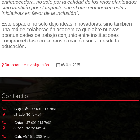
enriquecedora, no solo por la calidad de los retos planteados,
sino también por el impacto social que promueven estas
iniciativas en favor de la inclusión”
.
Este espacio no solo dejó ideas innovadoras, sino también
una red de colaboración académica que abre nuevas
oportunidades de trabajo conjunto entre instituciones
comprometidas con la transformación social desde la
educación.
Direccion de Investigación
05 Oct 2025
Contacto
Bogotá:
+57 601 915 7061
Cl. 12B No. 9 - 54
Chía:
+57 601 915 7061
Autop. Norte Km. 4,5
Cali:
+57 602 398 5325