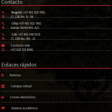
Contacto
Bogotá:
+57 601 915 7061
Cl. 12B No. 9 - 54
Chía:
+57 601 915 7061
Autop. Norte Km. 4,5
Cali:
+57 602 398 5325
Cl. 13N No. 3N - 13
Contacto web
+57 318 715 8006
Enlaces rápidos
Noticias
Campus virtual
Correo electrónico
Sistema académico