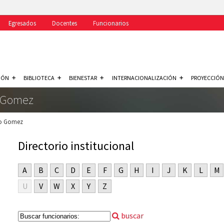
Egresados
Docentes
Funcionarios
IÓN
BIBLIOTECA
BIENESTAR
INTERNACIONALIZACIÓN
PROYECCIÓN
o Gomez
io Gomez
Directorio institucional
A
B
C
D
E
F
G
H
I
J
K
L
M
U
V
W
X
Y
Z
buscar