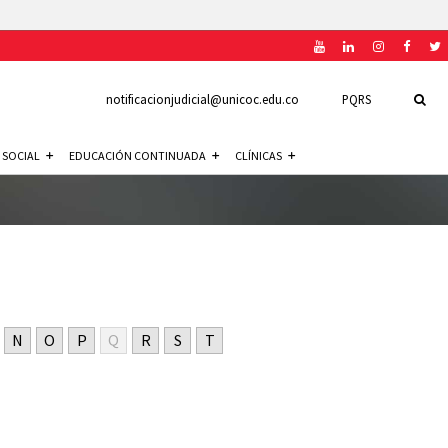
notificacionjudicial@unicoc.edu.co
PQRS
 SOCIAL
EDUCACIÓN CONTINUADA
CLÍNICAS
N
O
P
Q
R
S
T