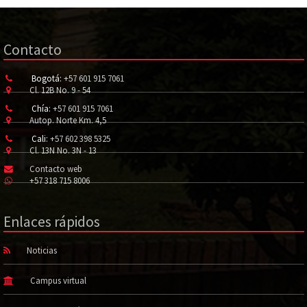
Contacto
Bogotá:
+57 601 915 7061
Cl. 12B No. 9 - 54
Chía:
+57 601 915 7061
Autop. Norte Km. 4,5
Cali:
+57 602 398 5325
Cl. 13N No. 3N - 13
Contacto web
+57 318 715 8006
Enlaces rápidos
Noticias
Campus virtual