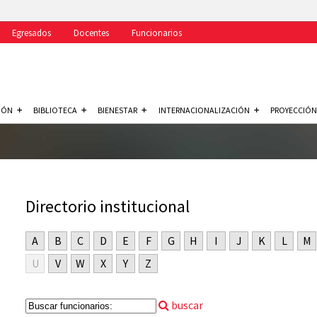
Egresados
Docentes
Funcionarios
IÓN
BIBLIOTECA
BIENESTAR
INTERNACIONALIZACIÓN
PROYECCIÓN
Directorio institucional
A
B
C
D
E
F
G
H
I
J
K
L
M
U
V
W
X
Y
Z
buscar