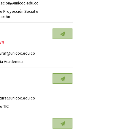
izacion@unicoc.edu.co
e Proyección Social e
zación
va
vraf@unicoc.edu.co
ría Académica
ctura@unicoc.edu.co
e TIC