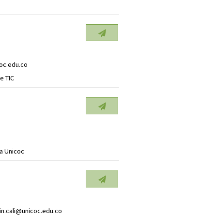
oc.edu.co
e TIC
a Unicoc
n.cali@unicoc.edu.co