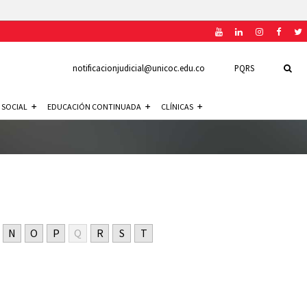
notificacionjudicial@unicoc.edu.co
PQRS
 SOCIAL
EDUCACIÓN CONTINUADA
CLÍNICAS
N
O
P
Q
R
S
T