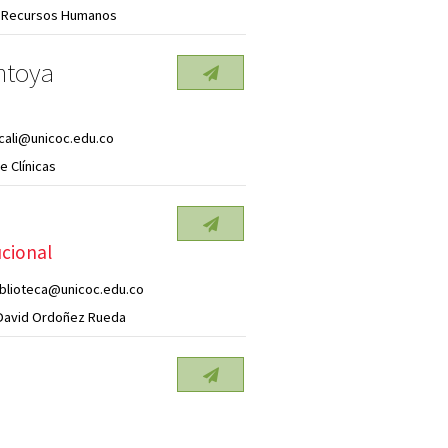
e Recursos Humanos
ntoya
.cali@unicoc.edu.co
e Clínicas
ucional
iblioteca@unicoc.edu.co
 David Ordoñez Rueda