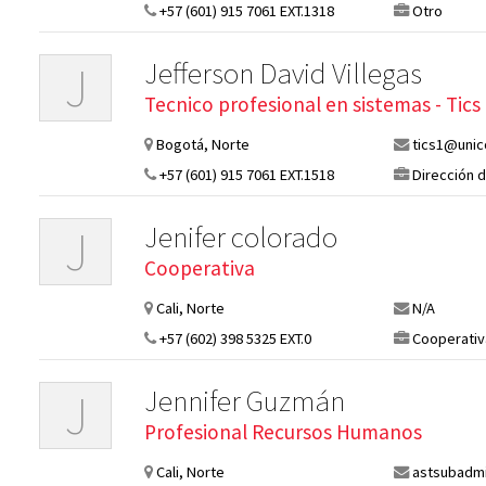
+57 (601) 915 7061 EXT.1318
Otro
Jefferson David Villegas
J
Tecnico profesional en sistemas - Tics
Bogotá, Norte
tics1@unic
+57 (601) 915 7061 EXT.1518
Dirección d
Jenifer colorado
J
Cooperativa
Cali, Norte
N/A
+57 (602) 398 5325 EXT.0
Cooperativ
Jennifer Guzmán
J
Profesional Recursos Humanos
Cali, Norte
astsubadmi