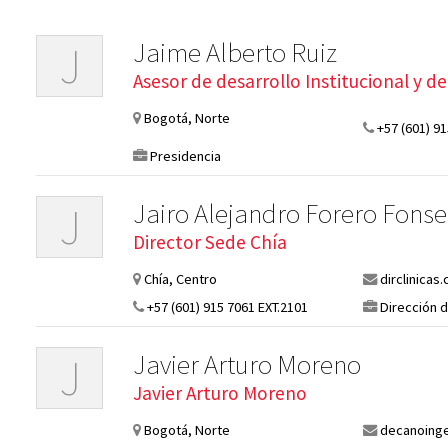
Jaime Alberto Ruiz
J
Asesor de desarrollo Institucional y de
Bogotá, Norte
+57 (601) 91
Presidencia
Jairo Alejandro Forero Fons
J
Director Sede Chía
Chía, Centro
dirclinicas
+57 (601) 915 7061 EXT.2101
Dirección d
Javier Arturo Moreno
J
Javier Arturo Moreno
Bogotá, Norte
decanoinge