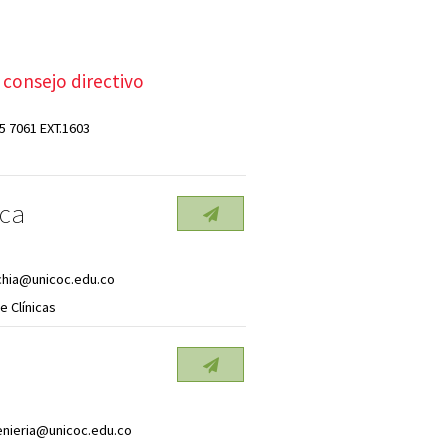
 consejo directivo
5 7061 EXT.1603
eca
.chia@unicoc.edu.co
e Clínicas
nieria@unicoc.edu.co