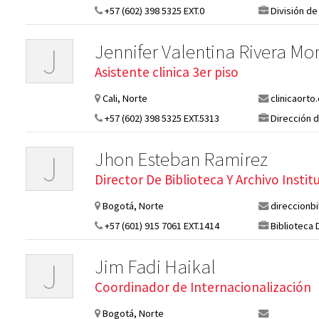
+57 (602) 398 5325 EXT.0
División d
Jennifer Valentina Rivera Mo
J
Asistente clinica 3er piso
Cali, Norte
clinicaorto
+57 (602) 398 5325 EXT.5313
Dirección d
Jhon Esteban Ramirez
J
Director De Biblioteca Y Archivo Instit
Bogotá, Norte
direccionb
+57 (601) 915 7061 EXT.1414
Biblioteca
Jim Fadi Haikal
J
Coordinador de Internacionalización
Bogotá, Norte