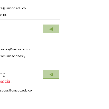
ics@unicoc.edu.co
e TIC
ciones@unicoc.edu.co
 Comunicaciones y
na
Social
social@unicoc.edu.co