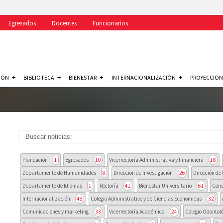
Egresados
Docentes
Funcionarios
IÓN
BIBLIOTECA
BIENESTAR
INTERNACIONALIZACIÓN
PROYECCIÓN
Planeación
1
Egresados
10
Vicerrectoría Administrativa y Financiera
18
Departamento de Humanidades
8
Direccion de Investigación
26
Dirección de 
Departamento de Idiomas
1
Rectoría
41
Bienestar Universitario
61
Cons
Internacionalización
48
Colegio Administrativo y de Ciencias Economicas
32
Comunicaciones y marketing
33
Vicerrectoría Académica
24
Colegio Odontoló