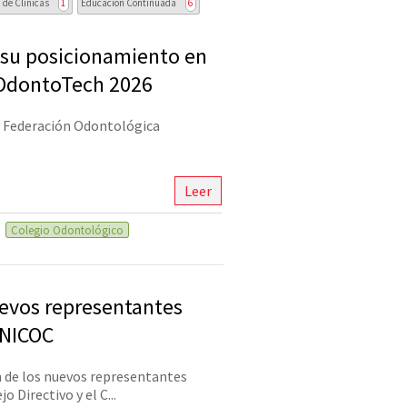
 de Clínicas
1
Educación Continuada
6
 su posicionamiento en
 OdontoTech 2026
la Federación Odontológica
Leer
Colegio Odontológico
evos representantes
UNICOC
 de los nuevos representantes
o Directivo y el C...