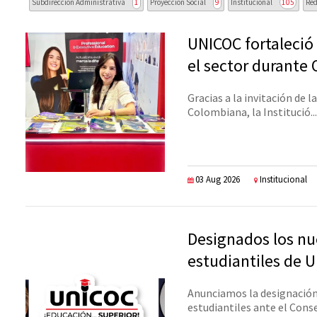
Subdirección Administrativa
1
Proyección Social
9
Institucional
105
Red
UNICOC fortaleció
el sector durante
Gracias a la invitación de 
Colombiana, la Institució...
03 Aug 2026
Institucional
Designados los nu
estudiantiles de 
Anunciamos la designación
estudiantiles ante el Consej