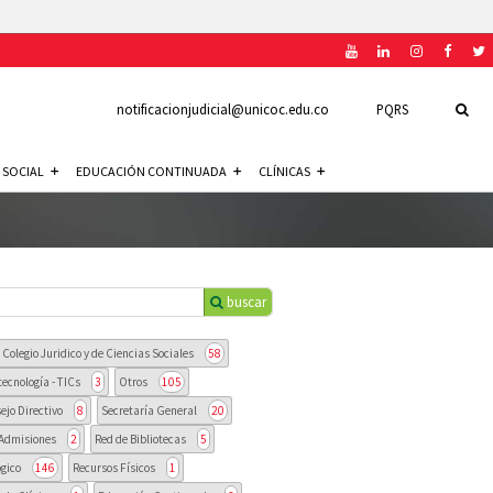
notificacionjudicial@unicoc.edu.co
PQRS
 SOCIAL
EDUCACIÓN CONTINUADA
CLÍNICAS
buscar
Colegio Juridico y de Ciencias Sociales
58
tecnología - TICs
3
Otros
105
ejo Directivo
8
Secretaría General
20
Admisiones
2
Red de Bibliotecas
5
gico
146
Recursos Físicos
1