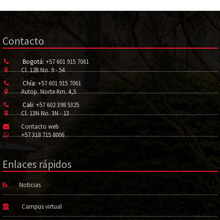
Contacto
Bogotá:
+57 601 915 7061
Cl. 12B No. 9 - 54
Chía:
+57 601 915 7061
Autop. Norte Km. 4,5
Cali:
+57 602 398 5325
Cl. 13N No. 3N - 13
Contacto web
+57 318 715 8006
Enlaces rápidos
Noticias
Campus virtual