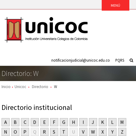
notificacionjudicial@unicoc.edu.co
PQRS
Directorio: W
Inicio
Unicoc
Directorio
W
Directorio institucional
A
B
C
D
E
F
G
H
I
J
K
L
M
N
O
P
Q
R
S
T
U
V
W
X
Y
Z