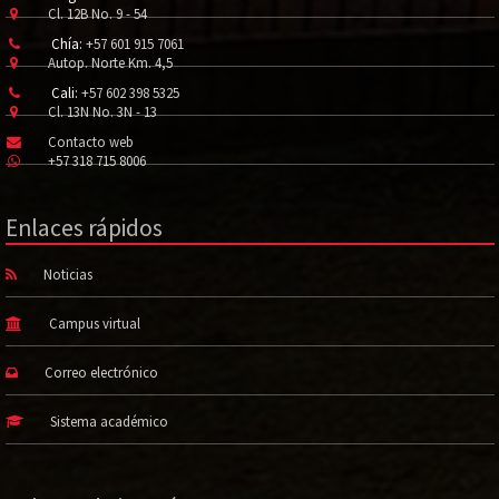
Cl. 12B No. 9 - 54
Chía:
+57 601 915 7061
Autop. Norte Km. 4,5
Cali:
+57 602 398 5325
Cl. 13N No. 3N - 13
Contacto web
+57 318 715 8006
Enlaces rápidos
Noticias
Campus virtual
Correo electrónico
Sistema académico