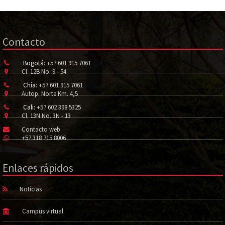
Contacto
Bogotá:
+57 601 915 7061
Cl. 12B No. 9 - 54
Chía:
+57 601 915 7061
Autop. Norte Km. 4,5
Cali:
+57 602 398 5325
Cl. 13N No. 3N - 13
Contacto web
+57 318 715 8006
Enlaces rápidos
Noticias
Campus virtual