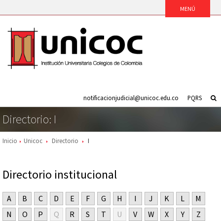
notificacionjudicial@unicoc.edu.co
PQRS
Directorio: I
Inicio
Unicoc
Directorio
I
Directorio institucional
A
B
C
D
E
F
G
H
I
J
K
L
M
N
O
P
Q
R
S
T
U
V
W
X
Y
Z