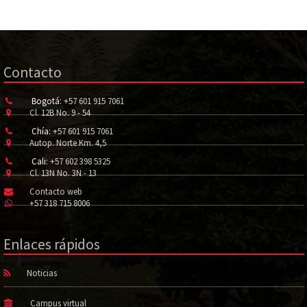
Contacto
Bogotá:
+57 601 915 7061
Cl. 12B No. 9 - 54
Chía:
+57 601 915 7061
Autop. Norte Km. 4,5
Cali:
+57 602 398 5325
Cl. 13N No. 3N - 13
Contacto web
+57 318 715 8006
Enlaces rápidos
Noticias
Campus virtual