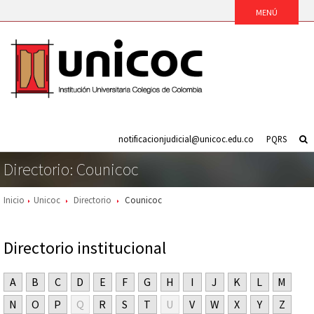
notificacionjudicial@unicoc.edu.co
PQRS
Directorio: Counicoc
Inicio
Unicoc
Directorio
Counicoc
Directorio institucional
A
B
C
D
E
F
G
H
I
J
K
L
M
N
O
P
Q
R
S
T
U
V
W
X
Y
Z