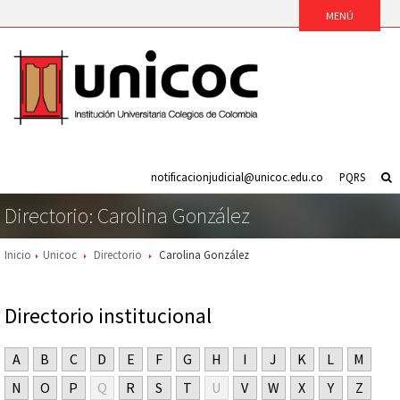
notificacionjudicial@unicoc.edu.co
PQRS
Directorio: Carolina González
Inicio
Unicoc
Directorio
Carolina González
Directorio institucional
A
B
C
D
E
F
G
H
I
J
K
L
M
N
O
P
Q
R
S
T
U
V
W
X
Y
Z