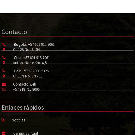
Contacto
Bogotá:
+57 601 915 7061
Cl. 12B No. 9 - 54
Chía:
+57 601 915 7061
Autop. Norte Km. 4,5
Cali:
+57 602 398 5325
Cl. 13N No. 3N - 13
Contacto web
+57 318 715 8006
Enlaces rápidos
Noticias
Campus virtual