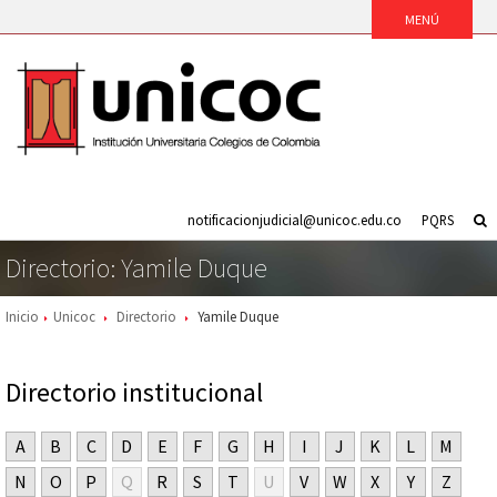
notificacionjudicial@unicoc.edu.co
PQRS
Directorio: Yamile Duque
Inicio
Unicoc
Directorio
Yamile Duque
Directorio institucional
A
B
C
D
E
F
G
H
I
J
K
L
M
N
O
P
Q
R
S
T
U
V
W
X
Y
Z